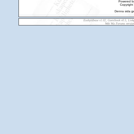
Powered b
Copyrigh
Denna sida g
Esohyldbase v1.02, Guestbook v0.5, Lin
Web Wiz Forums versio