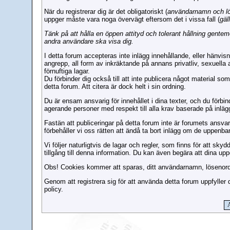
När du registrerar dig är det obligatoriskt (
användarnamn och l
uppger måste vara noga övervägt eftersom det i vissa fall (
gäl
Tänk på att hålla en öppen attityd och tolerant hållning gent
andra användare ska visa dig.
I detta forum accepteras inte inlägg innehållande, eller hänvisni
angrepp, all form av inkräktande på annans privatliv, sexuella
förnuftiga lagar.
Du förbinder dig också till att inte publicera något material s
detta forum. Att citera är dock helt i sin ordning.
Du är ensam ansvarig för innehållet i dina texter, och du förb
agerande personer med respekt till alla krav baserade på inlägg
Fastän att publiceringar på detta forum inte är forumets ansvar
förbehåller vi oss rätten att ändå ta bort inlägg om de uppenbar
Vi följer naturligtvis de lagar och regler, som finns för att sk
tillgång till denna information. Du kan även begära att dina upp
Obs! Cookies kommer att sparas, ditt användarnamn, lösenord o
Genom att registrera sig för att använda detta forum uppfyller 
policy.